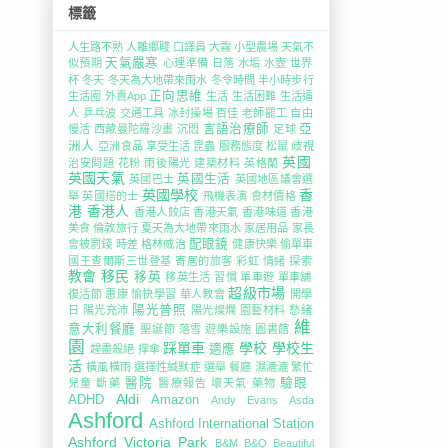
標籤
人生路不熟
人離鄉賤
口譯員
大霧
小型農場
天氣不
天氣嚴寒
似預期
心理準備
日落
水垢
水壺
世界
杯
冬天
冬天為大地帶來雨水
冬令時間
半小時步行
正向思維
生活圈
外賣App
生活
生活困難
生活逼
人
乒乓波
交通工具
冰封操場
百佳
老師罷工
自由
言語治療師
亞
慢活
西藏曼陀羅沙畫
沉悶
足球
洲人
亞洲食品
享受生活
昆蟲
服務態度
松鼠
歧視
英國
治安問題
花粉
雨後陽光
建築材料
英格蘭
英國天氣
英國生活
英國巴士
英國地區議會選
英國學校
香
舉
英國搭的士
飛機表演
食材價格
港
香港人
香港人餃店
香港天氣
香港味道
香港
美食
倫敦旅行
夏天為大地帶來雨水
家居用品
家長
配眼鏡
會被罰錢
時差
格林威治
健康快樂
偷單車
國王查爾斯三世登基
寄居的旅客
彩虹
情緒
探索
教會
移民
移英
移英生活
習慣
單車遊
單車舖
超級市場
復活節
惠康
愉快學習
華人教會
開學
陽光普照
日
陽光充沛
陽光燦爛
園藝材料
愁緒
維
意大利餐廳
聖誕節
落雪
遊樂設施
圖書館
園
踩單車
學校
學校生
適應
趕盡殺絕
撑傘
活
橫風橫雨
選擇性緘默症
選舉
餐廳
濕漉漉
繁忙
醫院
驗眼
兒童
斷藥
醫療報告
壞天氣
藥物
Aldi
ADHD
Amazon
Andy Evans
Asda
Ashford
Ashford International Station
Ashford Victoria Park
B&M
B&Q
Beautiful