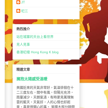
JT
杞三
也
熱烈推介
站在城寨的天台上看世界
見人見事
香港杞棧 Hong Kong K blog
精選文章
擁抱太陽感受溫暖
英國近來的天氣非常好，氣温徘徊在十
二三度左右，間中有風，但陽光充沛，
雨量減少，天朗氣清，有時更見萬理無
雲的藍天，天氣好，人的心情也好起
來，真是很開心的事。 英國大部分時間