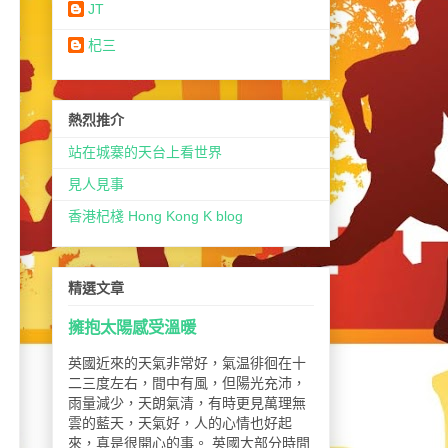
JT
杞三
熱烈推介
站在城寨的天台上看世界
見人見事
香港杞棧 Hong Kong K blog
精選文章
擁抱太陽感受溫暖
英國近來的天氣非常好，氣温徘徊在十
二三度左右，間中有風，但陽光充沛，
雨量減少，天朗氣清，有時更見萬理無
雲的藍天，天氣好，人的心情也好起
來，真是很開心的事。 英國大部分時間