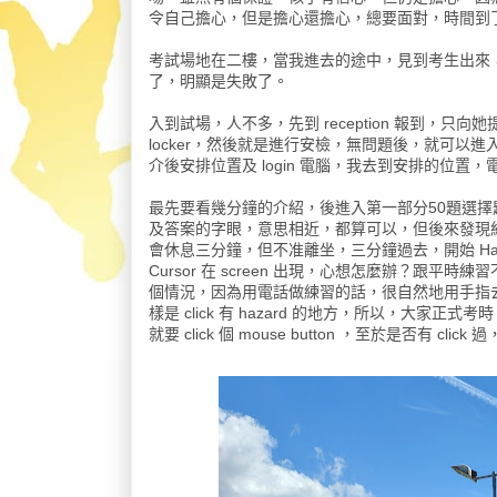
令自己擔心，但是擔心還擔心，總要面對，時間到
考試場地在二樓，當我進去的途中，見到考生出來
了，明顯是失敗了。
入到試場，人不多，先到 reception 報到，只向她提供 p
locker，然後就是進行安檢，無問題後，就可
介後安排位置及 login 電腦，我去到安排的位
最先要看幾分鐘的介紹，後進入第一部分50題選
及答案的字眼，意思相近，都算可以，但後來發現
會休息三分鐘，但不准離坐，三分鐘過去，開始 Haza
Cursor 在 screen 出現，心想怎麼辦？跟平
個情況，因為用電話做練習的話，很自然地用手指去 click
樣是 click 有 hazard 的地方，所以，大家正式考時
就要 click 個 mouse button ，至於是否有 clic