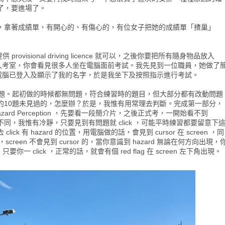
了，要進場了。
，拿著成績單，有開心的、有傷心的，有位女子把她的成績單「揸巢」
rovisional driving licence 就可以，之後你要把所有隨身物品放入
以進入考室，你會看見很多人坐在電腦面前考試。我先見到一位職員，她做了
置，電腦已登入及顯示了我的名字，於是我坐下及按照指示進行考試。
擇題。起初做的時候都無問題，符合練習時的題目，但大部分都有改動問題
約10題未見過的，怎麼辦？於是，我惟有用常理去判斷。完成第一部分，
rd Perception ，先要看一段簡介片，之後正式考，一開始看不到
時練習不同，我惟有冷靜，只要見到有問題就 click ，可能平時練習都要留意下
 有 hazard 的位置，用電腦做的話，會見到 cursor 在 screen ，同
，screen 不會見到 cursor 的，當你意識到 hazard 無論在何方向出現，
k 過，只要你一 click ，正常的話，就會有個 red flag 在 screen 左下角出現。