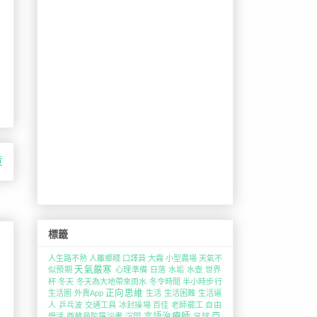
章
標籤
人生路不熟
人離鄉賤
口譯員
大霧
小型農場
天氣不
天氣嚴寒
似預期
心理準備
日落
水垢
水壺
世界
杯
冬天
冬天為大地帶來雨水
冬令時間
半小時步行
正向思維
生活圈
外賣App
生活
生活困難
生活逼
人
乒乓波
交通工具
冰封操場
百佳
老師罷工
自由
言語治療師
亞
慢活
西藏曼陀羅沙畫
沉悶
足球