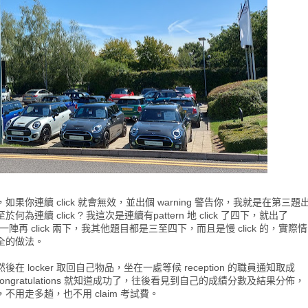
連續 click 就會無效，並出個 warning 警告你，我就是在第三題
 click ? 我這次是連續有pattern 地 click 了四下，就出了
再隔一陣再 click 兩下，我其他題目都是三至四下，而且是慢 click 的，實際情
全的做法。
ocker 取回自己物品，坐在一處等候 reception 的職員通知取成
ongratulations 就知道成功了，往後看見到自己的成績分數及結果分佈，
用走多趟，也不用 claim 考試費。