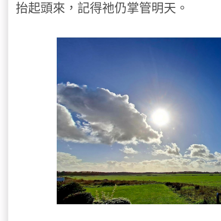
抬起頭來，記得祂仍掌管明天。