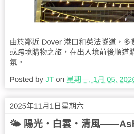
由於鄰近 Dover 港口和英法隧道
或跨境購物之旅，在出入境前後順道購物，
氛。
Posted by
JT
on
星期一, 1月 05, 202
2025年11月1日星期六
🌤 陽光・白雲・清風——Ash