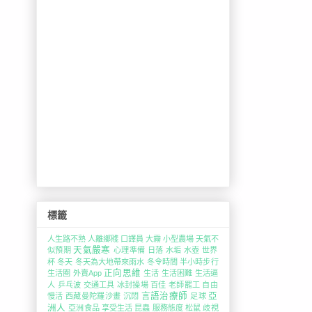
標籤
人生路不熟
人離鄉賤
口譯員
大霧
小型農場
天氣不
天氣嚴寒
似預期
心理準備
日落
水垢
水壺
世界
杯
冬天
冬天為大地帶來雨水
冬令時間
半小時步行
正向思維
生活圈
外賣App
生活
生活困難
生活逼
人
乒乓波
交通工具
冰封操場
百佳
老師罷工
自由
言語治療師
亞
慢活
西藏曼陀羅沙畫
沉悶
足球
洲人
亞洲食品
享受生活
昆蟲
服務態度
松鼠
歧視