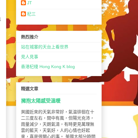
JT
，
杞三
能
熱烈推介
站在城寨的天台上看世界
見人見事
香港杞棧 Hong Kong K blog
精選文章
擁抱太陽感受溫暖
英國近來的天氣非常好，氣温徘徊在十
二三度左右，間中有風，但陽光充沛，
雨量減少，天朗氣清，有時更見萬理無
雲的藍天，天氣好，人的心情也好起
來，真是很開心的事。 英國大部分時間